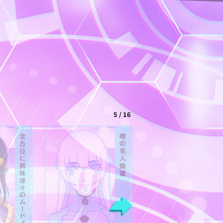
5
/
16