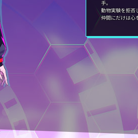
手。
動物実験を拒否
仲間にだけは心