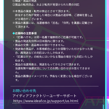
①抽選・賞品の発送
②賞品の転売防止、および転売が見受けられた際の対応
※本賞品の譲渡・転売は禁止とさせて頂きます。
該当する行為が発覚した場合には賞品の返却等、ご連絡を差し上
げる場合がございます。
※賞品の裏面には、当選者様の「氏名」「住所」を裏面に記載させ
て頂きます。
◆
応募時の注意事項
・「応募ハガキ」は同一名義で複数枚のご応募が可能です。
・賞品の発送先住所は日本国内に限ります。
・賞品の交換・返品等はお受けできません。
・発送後の賞品が、お客様都合によりお受取りいただけなかった場
合、再発送などの対応はいたしかねます。
・「応募はがき」の紛失にはいかなる理由の場合でも対応いたしか
ねます。
・賞品の当選発表は、発送をもってかえさせて頂きます。
当選有無や抽選状況についてのお問い合わせはお答えできませ
ん。
・賞品の画像はイメージです。予告なく変更になる場合がございま
す。
お問い合わせ先
アイディアファクトリーユーザーサポート
https://www.ideaf.co.jp/support/us.html