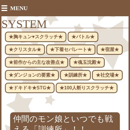
MENU
SYSTEM
★胸キュン♥スクラッチ★
★バトル★
★クリスタル★
★下着セパレート★
★宿屋★
★前作からの主な改善点★
★魂玉沈殿★
★ダンジョンの要素★
★訓練所★
★社交場★
★ドキドキ★STG★
★100人斬りスクラッチ★
仲間のモン娘といつでも戦
える「訓練所」！！