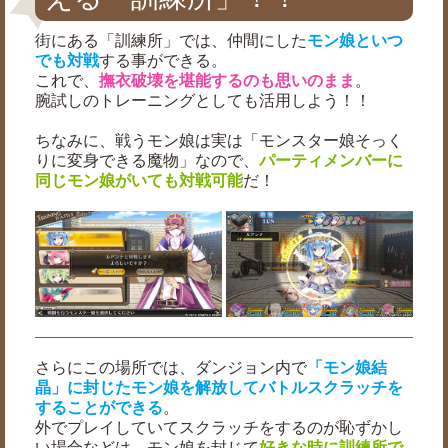
街にある「訓練所」では、仲間にした
モン娘といつ
でも対戦
する事ができる。
これで、
撫衣破壊を堪能するのも思いのまま
。
腕試しのトレーニングとしても活用しよう！！
ちなみに、戦うモン娘は実は「モンスター娘そっく
りに変身できる魔物」なので、
パーティメンバーに
同じモン娘がいても対戦可能
だ！
さらにこの場所では、ダンジョン内で
「モン娘結
晶」に封じたモン娘を解放してバトルスクラッチを
することができる
。
外でプレイしていてスクラッチをするのが恥ずかし
い場合などは、モン娘を封じて
好きな時に訓練所で