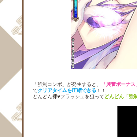
「強制コンボ」が発生すると、
「興奮ボーナス
で
クリアタイムを圧縮できる
！！
どんどん裸♥フラッシュを狙って
どんどん「強