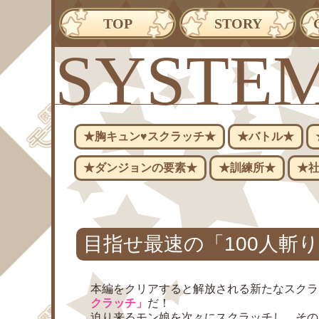
TOP
STORY
SYSTE
★胸キュン♥スクラッチ★
★バトル★
★ダンジョンの要素★
★訓練所★
★
目指せ最速の「100人斬
本編をクリアすると解放される新たなスクラ
クラッチ」
だ！
迫り来るモン娘を次々にスクラッチし、その