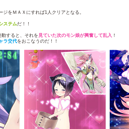
ージをＭＡＸにすれば1人クリアとなる。
システム
だ！！
発動すると、それを
見ていた次のモン娘が興奮して乱入
！
ャラ交代
をおこなうのだ！！