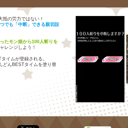
並大抵の労力ではない！
つでも「中断」できる親切設
ったモン娘から100人斬りを
ャレンジしよう！
STタイムが登録される。
んどんBESTタイムを塗り替