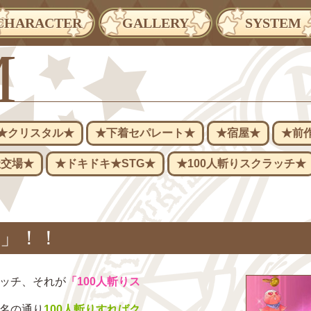
CHARACTER
GALLERY
SYSTEM
M
★クリスタル★
★下着セパレート★
★宿屋★
★前
社交場★
★ドキドキ★STG★
★100人斬りスクラッチ★
り」！！
ッチ、それが
「100人斬りス
名の通り
100人斬りすればク