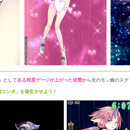
」
として
ある程度ゲージが上がった状態
から次のモン娘のスク
制コンボ」を発生させよう
！