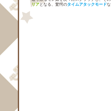
リア
となる、驚愕の
タイムアタックモード
な