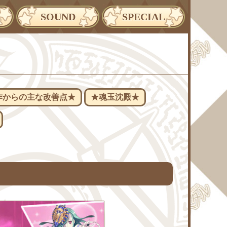
SOUND
SPECIAL
作からの主な改善点★
★魂玉沈殿★