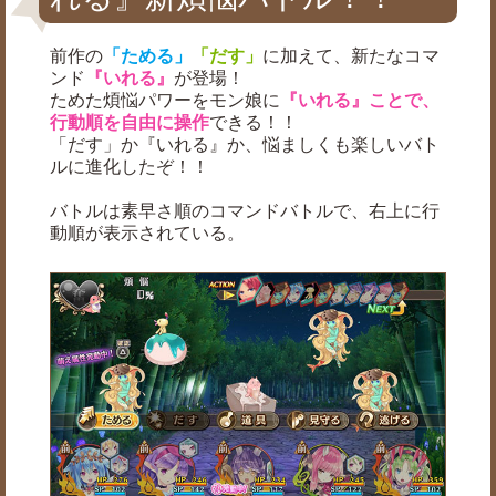
前作の
「ためる」
「だす」
に加えて、新たなコマ
ンド
『いれる』
が登場！
ためた煩悩パワーをモン娘に
『いれる』ことで、
行動順を自由に操作
できる！！
「だす」か『いれる』か、悩ましくも楽しいバト
ルに進化したぞ！！
バトルは素早さ順のコマンドバトルで、右上に行
動順が表示されている。