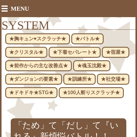
MENU
SYSTEM
★胸キュン♥スクラッチ★
★バトル★
★クリスタル★
★下着セパレート★
★宿屋★
★前作からの主な改善点★
★魂玉沈殿★
★ダンジョンの要素★
★訓練所★
★社交場★
★ドキドキ★STG★
★100人斬りスクラッチ★
「ため」て「だし」て『い
れる』新煩悩バトル！！