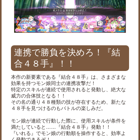
連携で勝負を決めろ！『結
合４８手』！！
本作の新要素である『結合４８手』は、さまざまな
効果を持つモン娘同士の連携攻撃だ！
特定のスキルが連続で使用されると発動し、絶大な
威力の合体技となる！！
その名の通り４８種類の技が存在するため、新たな
４８手を見つけるのもバトルの楽しみだ。
モン娘が連続で行動した際に、使用スキルが条件を
満たしていると……『結合４８手』発動！！
『いれる』でモン娘の行動順を操作すると、効率よ
く発動できるぞ！