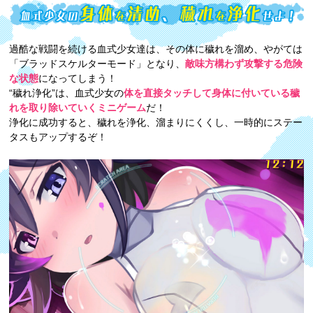
過酷な戦闘を続ける血式少女達は、その体に穢れを溜め、やがては
「ブラッドスケルターモード」となり、
敵味方構わず攻撃する危険
な状態
になってしまう！
“穢れ浄化”は、血式少女の
体を直接タッチして身体に付いている穢
れを取り除いていくミニゲーム
だ！
浄化に成功すると、穢れを浄化、溜まりにくくし、一時的にステー
タスもアップするぞ！