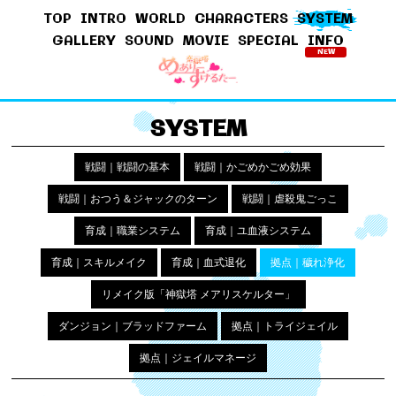
TOP
INTRO
WORLD
CHARACTERS
SYSTEM
GALLERY
SOUND
MOVIE
SPECIAL
INFO
NEW
SYSTEM
戦闘｜戦闘の基本
戦闘｜かごめかごめ効果
戦闘｜おつう＆ジャックのターン
戦闘｜虐殺鬼ごっこ
育成｜職業システム
育成｜ユ血液システム
育成｜スキルメイク
育成｜血式退化
拠点｜穢れ浄化
リメイク版「神獄塔 メアリスケルター」
ダンジョン｜ブラッドファーム
拠点｜トライジェイル
拠点｜ジェイルマネージ