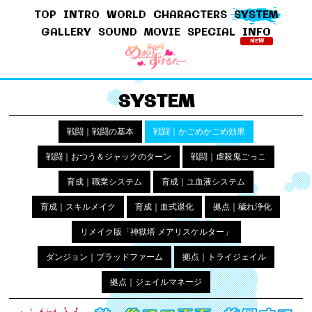
TOP
INTRO
WORLD
CHARACTERS
SYSTEM
GALLERY
SOUND
MOVIE
SPECIAL
INFO
NEW
SYSTEM
戦闘｜戦闘の基本
戦闘｜かごめかごめ効果
戦闘｜おつう＆ジャックのターン
戦闘｜虐殺鬼ごっこ
育成｜職業システム
育成｜ユ血液システム
育成｜スキルメイク
育成｜血式退化
拠点｜穢れ浄化
リメイク版「神獄塔 メアリスケルター」
ダンジョン｜ブラッドファーム
拠点｜トライジェイル
拠点｜ジェイルマネージ