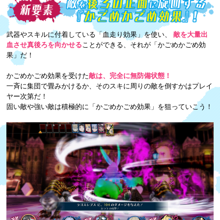
武器やスキルに付着している「血走り効果」を使い、
敵を大量出
血させ真後ろを向かせる
ことができる、それが「かごめかごめ効
果」だ！
かごめかごめ効果を受けた
敵は、完全に無防備状態！
一斉に集団で畳みかけるか、そのスキに周りの敵を倒すかはプレイ
ヤー次第だ！
固い敵や強い敵は積極的に「かごめかごめ効果」を狙っていこう！