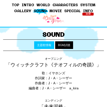
TOP
INTRO
WORLD
CHARACTERS
SYSTEM
GALLERY
SOUND
MOVIE
SPECIAL
INFO
NEW
SOUND
主題歌情報
BGM試聴
オープニング
「ウィッチクラフト《テオフィルの奇蹟》」
歌：イヤホンズ
作詞家：J・A・シーザー
作曲者：J・A・シーザー
編曲者：J・A・シーザー a_kira
エンディング
「未来泥棒」