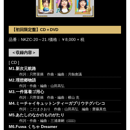
【初回限定盤】CD＋DVD
品番：NKZC-20～21 /価格：￥8,000 + 税
＜収録内容＞
[ CD ]
M1.新次元航路
作詞：只野菜摘 作曲・編曲：月蝕會議
M2.理想郷物語
作詞・作曲・編曲：山田高弘
M3.一件落着ゴ用心
作詞：只野菜摘 作曲・編曲：横山 克
M4.ミーチャイキュットンティーガプリウテグバンコ
作詞：こだまさおり 作曲：山田高弘 編曲：齋藤真也
M5.あたしのなかのものがたり
作詞・作曲・編曲：三浦康嗣（□□□）
M6.Fuwa くちゃ Dreamer