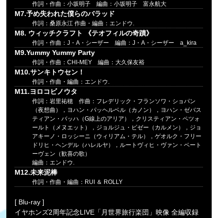
作詞・作曲：小坂明子 編曲：小坂明子 富永航大
M7.予め失われた僕らのバラッド
作詞：桑原永江 作曲・編曲：エンドウ.
M8. ウィッチクラフト 《テオフィルの奇蹟》
作詞・作曲：J・A・シーザー 編曲：J・A・シーザー a_kira
M9.Yummy Yummy Party
作詞・作曲：CHI-MEY 編曲：大久保友裕
M10.サンキトウセン！
作詞・作曲・編曲：エンドウ.
M11.ヨロコビノウタ
作詞：岩里祐穂 作曲：フレデリック・フランソワ・ショパン
（夜想曲），ヨハン・パッヘルベル（カノン），ヨハン・ゼバス
ティアン・バッハ（G線上のアリア），クリスティアン・ペツォ
ールト（メヌエット），ジョルジュ・ビゼー（カルメン），ジョ
アキーノ・ロッシーニ（ウィリアム・テル），ゲオルク・フリー
ドリヒ・ヘンデル（ハレルヤ），ルートヴィヒ・ヴァン・ベート
ーヴェン（歓喜の歌）
編曲：エンドウ.
M12.未来泥棒
作詞・作曲・編曲：RUI ＆ ROLLY
[ Blu-ray ]
イヤホンズ2周年記念LIVE「月世界旅行楽団」映像 全編収録