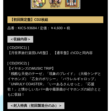
【初回限定盤】CD2枚組
品番：KICS-93684 / 定価：￥4,600 + 税
＜収録内容＞
[ CD(DISC1) ]
【月世界旅行楽団LIVE盤】、【通常盤】のCDと同内容
[ CD(DISC2) ]
【イヤホンズのMUSIC TRIP】
「残酷な天使のテーゼ」「現象のブレイド」（大槻ケンヂと
イヤホンズ）「乙女のポリシー」「パラレルギャロップ」
「UNRULY COASTER」「いーあるさんせっと」「応援
歌！」と懐かしいカバー曲や最新曲がイヤホンズの紹介とと
もに収録！
＜封入特典（初回製造分のみ）＞