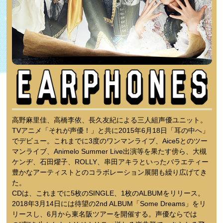
高野麻里佳、高橋李依、長久友紀による三人組声優ユニット。
TVアニメ「それが声優！」と共に2015年6月18日「耳の中へ」
でデビュー。これまでに3度のワンマンライブ、Aice5とのツー
マンライブ、Animelo Summer Live出演等を果たす傍ら、大槻
ケンヂ、石田燿子、ROLLY、串田アキラといったバラエティー
豊かなアーティストとのコラボレーション展開も繰り広げてき
た。
CDは、これまでに5枚のSINGLE、1枚のALBUMをリリース。
2018年3月14日には待望の2nd ALBUM「Some Dreams」をリ
リースし、6月から東名阪ツアーを開催する。声優ならでは