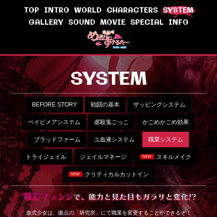
TOP
INTRO
WORLD
CHARACTERS
SYSTEM
GALLERY
SOUND
MOVIE
SPECIAL
INFO
SYSTEM
BEFORE STORY
戦闘の基本
ザッピングシステム
ベイビメアシステム
虐殺鬼ごっこ
かごめかごめ効果
ブラッドファーム
ユ血液システム
職業システム
トライジェイル
ジェイルマネージ
スキルメイク
NEW
クリティカルカットイン
NEW
血式少女は、拠点の「研究所」にて職業を変更することができるぞ！