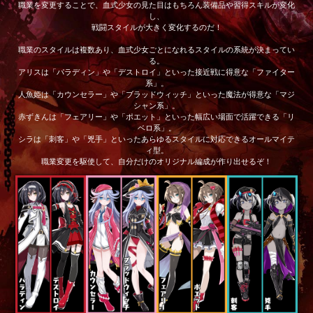
職業を変更することで、血式少女の見た目はもちろん装備品や習得スキルが変化
し、
戦闘スタイルが大きく変化するのだ！
職業のスタイルは複数あり、血式少女ごとになれるスタイルの系統が決まってい
る。
アリスは「パラディン」や「デストロイ」といった接近戦に得意な「ファイター
系」。
人魚姫は「カウンセラー」や「ブラッドウィッチ」といった魔法が得意な「マジ
シャン系」。
赤ずきんは「フェアリー」や「ポエット」といった幅広い場面で活躍できる「リ
ベロ系」。
シラは「刺客」や「兇手」といったあらゆるスタイルに対応できるオールマイテ
ィ型。
職業変更を駆使して、自分だけのオリジナル編成が作り出せるぞ！