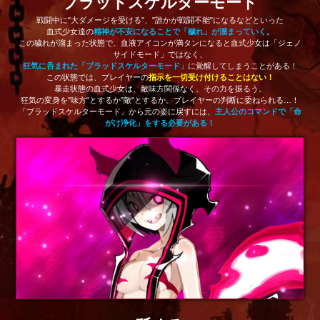
ブラッドスケルターモード
戦闘中に"大ダメージを受ける"、"誰かが戦闘不能"になるなどといった
血式少女達の
精神が不安になることで「穢れ」が溜まっていく
。
この穢れが溜まった状態で、血液アイコンが満タンになると血式少女は「ジェノ
サイドモード」ではなく、
狂気に呑まれた「ブラッドスケルターモード」
に覚醒してしまうことがある！
この状態では、プレイヤーの
指示を一切受け付けることはない！
暴走状態の血式少女は、敵味方関係なく、その力を振るう。
狂気の変身を"味方"とするか"敵"とするか。プレイヤーの判断に委ねられる…！
「ブラッドスケルターモード」から元の姿に戻すには、
主人公のコマンドで「命
がけ浄化」をする必要がある！