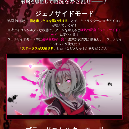
ジェノサイドモード
戦闘中に敵から
噴き出した血を浴び続ける
ことで、キャラクターの血液アイコン
が増えていくぞ！
血液アイコンが満タンな状態で、ターンを迎えると
狂気の変身「ジェノサイドモ
ード」
に変化する！
ジェノサイドモード中は
姿や言動が一変
！ 血式少女の力が開花し、「ジェノサイ
ドスキル」が使えたり
「ステータスが大幅ＵＰ」
したりなどメリットが盛りだくさん！