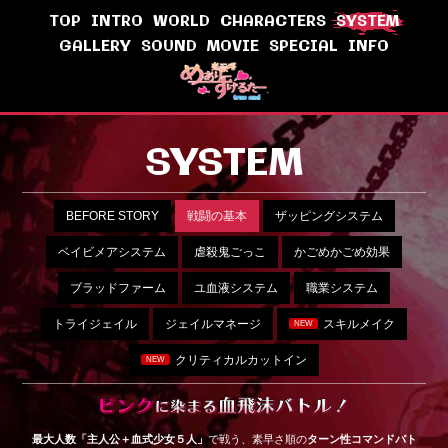
TOP
INTRO
WORLD
CHARACTERS
SYSTEM
GALLERY
SOUND
MOVIE
SPECIAL
INFO
SYSTEM
BEFORE STORY
戦闘の基本
ザッピングシステム
ベイビメアシステム
虐殺鬼ごっこ
かごめかごめ効果
ブラッドファーム
ユ血液システム
職業システム
トライジェイル
ジェイルマネージ
スキルメイク
NEW
クリティカルカットイン
NEW
最大人数「主人公＋血式少女５人」
で戦う、素早さ順の
ターン性コマンドバト