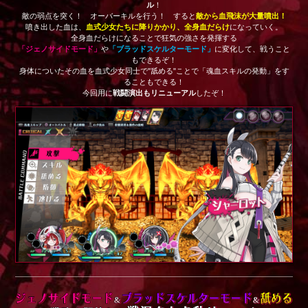
ル
！
敵の弱点を突く！ オーバーキルを行う！ すると
敵から血飛沫が大量噴出！
噴き出した血は、
血式少女たちに降りかかり、全身血だらけ
になっていく。
全身血だらけになることで狂気の強さを発揮する
「ジェノサイドモード」
や
「ブラッドスケルターモード」
に変化して、戦うこと
もできるぞ！
身体についたその血を血式少女同士で"舐める"ことで「魂血スキルの発動」をす
ることもできる！
今回用に
戦闘演出もリニューアル
したぞ！