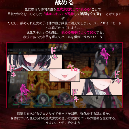
舐める
血に塗れた仲間の血を
血式少女同士で”舐める”
ことで、
回復や強化を中心とした
「魂血スキル」が発動
して
戦闘を立て直す
ことができる
ぞ！
ただし、舐められた女の子は体の血が綺麗に消えてしまい、ジェノサイドモード
へは遠ざかってしまう…。
「魂血スキル」の効果は、
舐める相手によって変化
する。
状況にあった相手を選んでバトルを優位に進めていこう！
戦闘力をあげるジェノサイドモードか回復、強化をする舐めるか。
身体についた血だらけの血式少女の使い方次第でバトルの運命を左右する。
うまいこと使い分けよう！