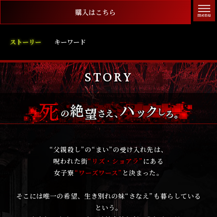
購入はこちら
ストーリー
キーワード
STORY
“父親殺し”の“まい”の受け入れ先は、
呪われた街
“リズ・ショアラ”
にある
女子寮
“ワーズワース”
と決まった。
そこには唯一の希望、生き別れの妹“さなえ”も暮らしている
という。