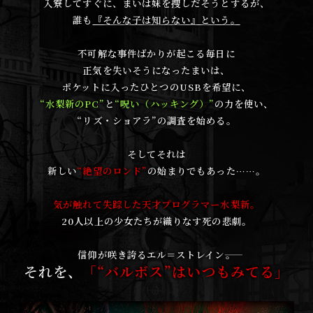
入寮してすぐに、まいは妹を捜しだそうとするが、
誰も
『そんな子は知らない』という。
不可解な事件ばかりが起こる毎日に
正気を失いそうになったまいは、
ポケットに入ったひとつのUSBを希望に、
“水梨新のPC”
と
“呪い（ハッキング）”
の力を使い、
“リズ・ショアラ”の調査を始める。
そしてそれは
新しい
“絶望のロンド”
の始まりでもあった……。
気が触れて失踪した天才プログラマー水梨新。
20人以上の少女たちが織りなす死の悲劇。
信仰が咲き誇るエル＝ストレイン――。
それを、
「“バルボス”はいつもみてる」