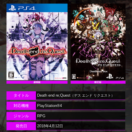
タイトル
Death end re;Quest
（デス エンド リクエスト）
対応機種
PlayStation®4
ジャンル
RPG
発売日
2018年4月12日