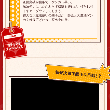
正面突破が信条で、ケンカっ早い。
魔法使いにもかかわらず格闘を好むが、
打たれ弱
くすぐにダウンしてしまう。
偉大な大魔法使いの弟子だが、
師匠と大魔法ゲン
カを繰り広げた末、家出中の身。