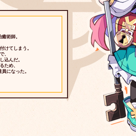
治癒術師。
、
付けてしまう。
で、
し込んだ。
るため、
達員になった。