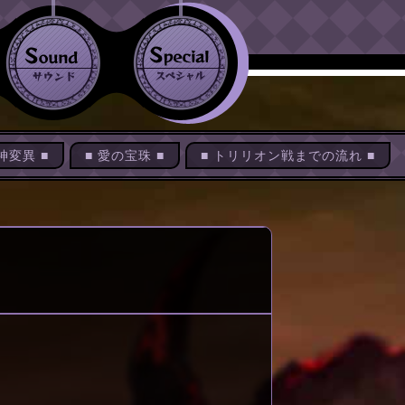
神変異 ■
■ 愛の宝珠 ■
■
トリリオン戦までの流れ ■