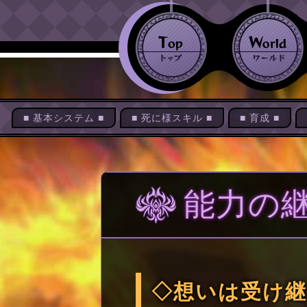
■ 基本システム ■
■ 死に様スキル ■
■ 育成 ■
能力の
◇想いは受け