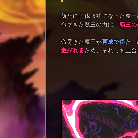
新たに討伐候補になった魔王
命尽きた魔王の力は
「覇王の
命尽きた魔王が
育成で得た「
継がれる
ため、それらを土台