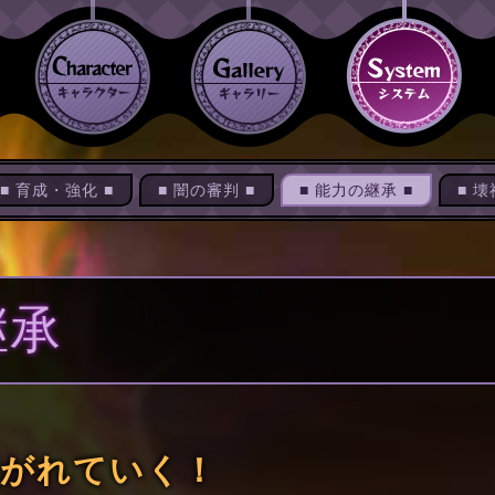
■ 育成・強化 ■
■ 闇の審判 ■
■ 能力の継承 ■
■ 壊
継承
継がれていく！