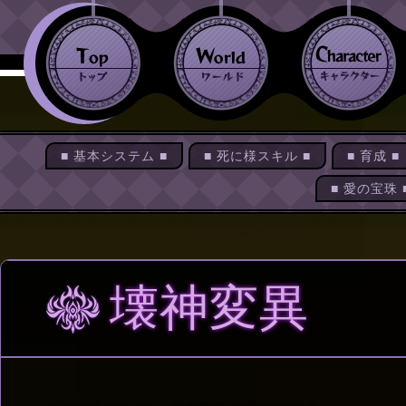
■ 基本システム ■
■ 死に様スキル ■
■ 育成 ■
■ 愛の宝珠 
壊神変異