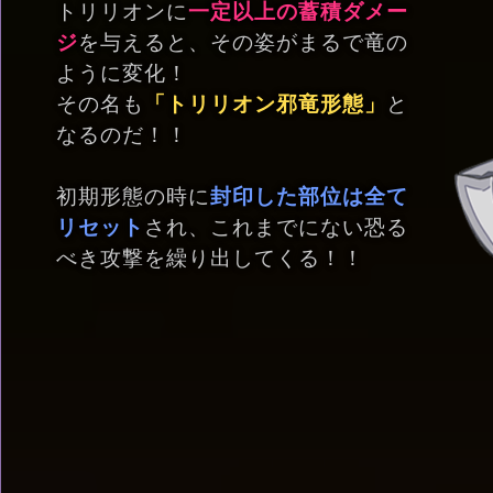
トリリオンに
一定以上の蓄積ダメー
ジ
を与えると、その姿がまるで竜の
ように変化！
その名も
「トリリオン邪竜形態」
と
なるのだ！！
初期形態の時に
封印した部位は全て
リセット
され、これまでにない恐る
べき攻撃を繰り出してくる！！