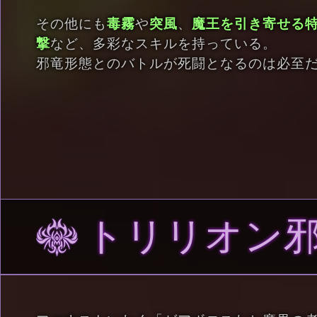
その他にも
毒霧
や
突風
、
魔王を引き寄せる
撃
など、多彩なスキルを持っている。
邪竜形態とのバトルが死闘となるのは必至
トリリオン