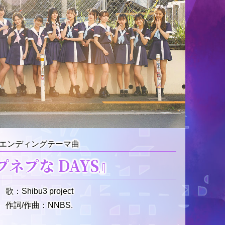
エンディングテーマ曲
プネプな DAYS』
歌：Shibu3 project
作詞/作曲：NNBS.