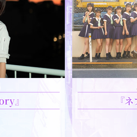
曲
tory』
『ネ