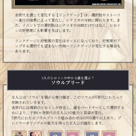
全世代を通じて変化する【リンクゲージ】は、選択肢やストーリ
ー進行の結果によって変化し、シナリオの分岐に関わります。ま
た、イベントでの選択肢はシナリオの分岐だけではなく、ヒロイ
ンの好感度にも影響を及ぼします。
リンクゲージと好感度の変化はセットになっており、好感度がア
ップする選択でも望まない方向へリンクゲージが変化する場合も
あります。
3人のヒロインの中から誰を選ぶ？
ソウルブリード
主人公は“ソウル”を親から受け継ぎ、このソウルが5世代にわたって
反映されていきます。
各世代には複数のヒロインが存在し、誰をパートナーとして選択する
かにより、子供(＝次世代の主人公)の能力と容姿が変化。
5世代にわたるソウルブリード組み合わせは1000通り以上あり、プ
レイヤーオリジナルの能力を持った主人公が誕生します。