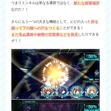
つまりトンネルは単なる通路ではなく、
新たな探索場所
なのだ！！
さらにもう一つの大きな機能として、ヒビの入った
床を
ことができる！
掘って下の階への穴をつくる
したりできる
まだ見ぬ通路や秘密の宝部屋などを発見
ぞ！！