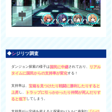
◆
シ
ジリツ調査
ダンジョン探索の様子は
されており、
国民に中継
リアル
する！
タイムに国民からの支持率が変化
支持率は、
宝箱を見つけたり戦闘に勝利したりすると
し、
上昇
トラップに引っかかったり仲間が死んだりす
してしまう。
ると低下
支持率が一定値を超えると探索やバトルに有利な
「シジ