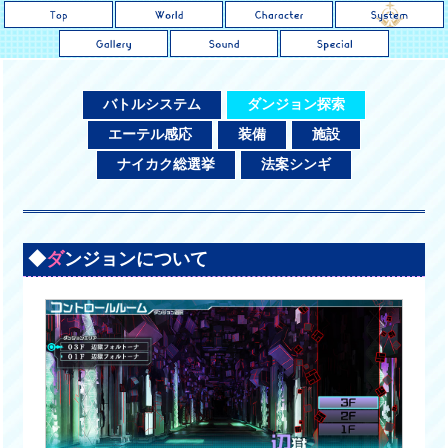
バトルシステム
ダンジョン探索
エーテル感応
装備
施設
ナイカク総選挙
法案シンギ
◆
ダ
ンジョンについて