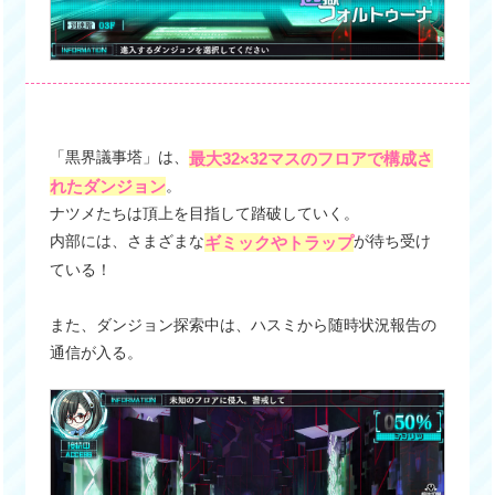
「黒界議事塔」は、
最大32×32マスのフロアで構成さ
。
れたダンジョン
ナツメたちは頂上を目指して踏破していく。
内部には、さまざまな
が待ち受け
ギミックやトラップ
ている！
また、ダンジョン探索中は、ハスミから随時状況報告の
通信が入る。