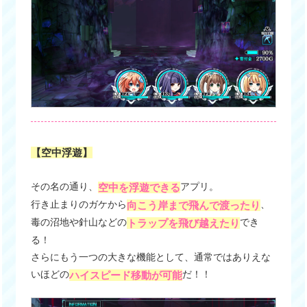
【空中浮遊】
その名の通り、
アプリ。
空中を浮遊できる
行き止まりのガケから
、
向こう岸まで飛んで渡ったり
毒の沼地や針山などの
でき
トラップを飛び越えたり
る！
さらにもう一つの大きな機能として、通常ではありえな
いほどの
だ！！
ハイスピード移動が可能