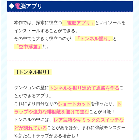
◆
電
脳アプリ
本作では、探索に役立つ
というツールを
「電脳アプリ」
インストールすることができる。
その中でも大きく役立つのが、
と
「トンネル掘り」
だ。
「空中浮遊」
【トンネル掘り】
ダンジョンの壁に
こ
トンネルを掘り進めて通路を作る
とができるアプリ。
これにより自分なりの
を作ったり、
ショートカット
ト
ことが可能！
ラップや強力な徘徊敵を避けて進む
トンネルの中には、
レア宝箱やギミックのスイッチな
ことがあるほか、まれに強敵モンスター
どが隠れている
や新たなトラップがある場合も！