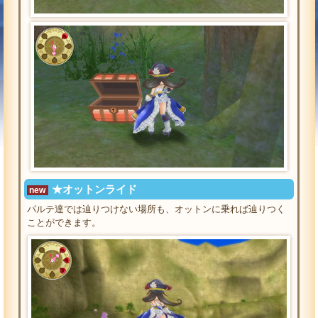
★オットンライド
new
パルテ達では辿りつけない場所も、オットンに乗れば辿りつく
ことができます。