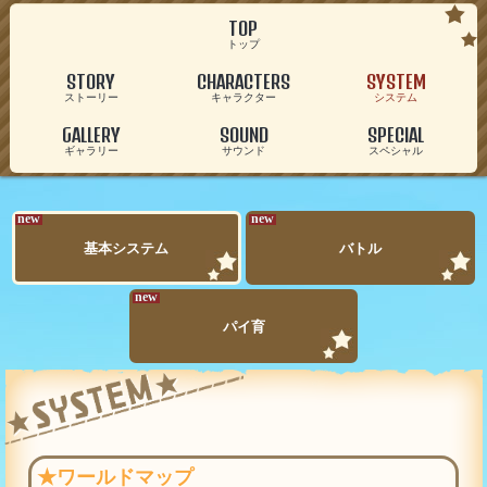
TOP
トップ
STORY
CHARACTERS
SYSTEM
ストーリー
キャラクター
システム
GALLERY
SOUND
SPECIAL
ギャラリー
サウンド
スペシャル
new
new
基本
システム
バトル
new
パイ育
★ワールドマップ