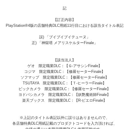
記
【訂正内容】
PlayStation®4版の店舗特典DLC用紙11行目における該当タイトル表記
誤) 「ブイブイブイテューヌ」
正) 「神獄塔 メアリスケルターFinale」
【該当法人】
ゲオ 限定職業DLC：【Ｇ-アサシンFinale】
コジマ 限定職業DLC：【修羅セーターFinale】
ソフマップ 限定職業DLC：【修羅セーターFinale】
TSUTAYA 限定職業DLC：【Ｔ-ヒーラーFinale】
ビックカメラ 限定職業DLC：【修羅セーターFinale】
ヨドバシカメラ 限定職業DLC：【妖艶魔術師Finale】
楽天ブックス 限定職業DLC：【R-ピエロFinale】
※上記のタイトル表記以外に誤りはありませんので、
各店舗特典DLC用紙記載のプロダクトコードを入力頂ければ、