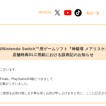
OFFICIAL
製品一覧
on®4/Nintendo Switch™用ゲームソフト『神獄塔 メアリスケ
店舗特典DLC用紙における誤表記のお知らせ
ございます。
ale』PlayStation®4版につきまして、
た記載がございました。
ご迷惑をお掛け致します事を深くお詫び申し上げますと共に、ここに訂正さ