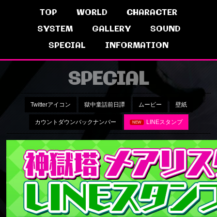
TOP
WORLD
CHARACTER
SYSTEM
GALLERY
SOUND
SPECIAL
INFORMATION
SPECIAL
Twitterアイコン
獄中童話前日譚
ムービー
壁紙
カウントダウンバックナンバー
LINEスタンプ
NEW