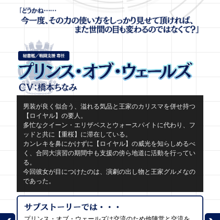
男装が良く似合う、溢れる気品と王家のカリスマを併せ持つ
【ロイヤル】の要人。
多忙なクイーン・エリザベスとウォースパイトに代わり、フ
ッドと共に【重桜】に滞在している。
カンレキを鼻にかけずに【ロイヤル】の威光を知らしめるべ
く、合同大演習の期間中も支援の傍ら地道に活動を行ってい
る。
今回彼女が目につけたのは、演劇の出し物と王家グルメなの
であった。
プリンス・オブ・ウェールズは交流のため他陣営と交流を