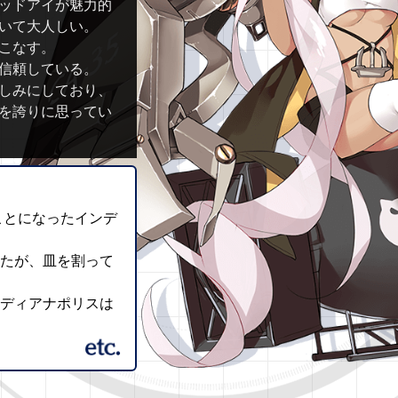
ッドアイが魅力的
いて大人しい。
こなす。
信頼している。
しみにしており、
を誇りに思ってい
ことになったインデ
ったが、皿を割って
ンディアナポリスは