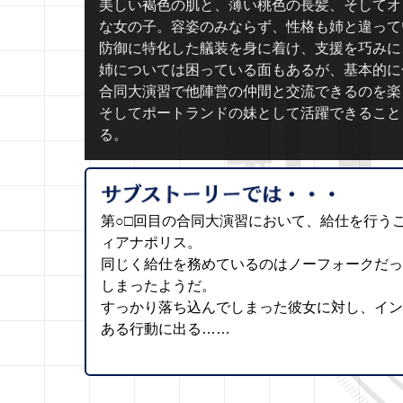
美しい褐色の肌と、薄い桃色の長髪、そしてオ
な女の子。容姿のみならず、性格も姉と違って
防御に特化した艤装を身に着け、支援を巧みに
姉については困っている面もあるが、基本的に
合同大演習で他陣営の仲間と交流できるのを楽
そしてポートランドの妹として活躍できること
る。
第○□回目の合同大演習において、給仕を行う
ィアナポリス。
同じく給仕を務めているのはノーフォークだ
しまったようだ。
すっかり落ち込んでしまった彼女に対し、イ
ある行動に出る……