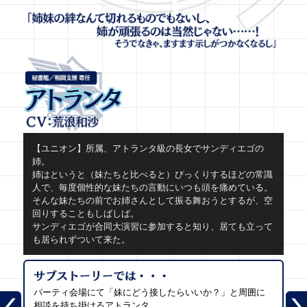
【ユニオン】所属、アトランタ級の長女でサンディエゴの
姉。
姉はというと（妹たちと比べると）びっくりするほどの常識
人で、毎度個性的な妹たちの言動にいつも頭を痛めている。
そんな妹たちの前でお姉さんとして振る舞おうとするが、空
回りすることもしばしば。
サンディエゴが合同大演習に参加すると知り、居ても立って
も居られずついて来た。
パーティ会場にて「妹にどう接したらいいか？」と周囲に
相談を持ち掛けるアトランタ。