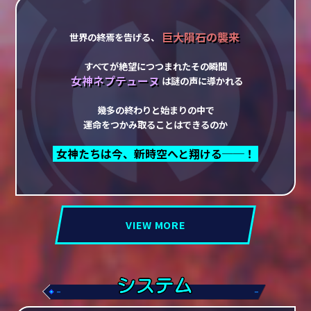
巨大隕石の襲来
世界の終焉を告げる、
すべてが絶望につつまれたその瞬間
女神ネプテューヌ
は謎の声に導かれる
幾多の終わりと始まりの中で
運命をつかみ取ることはできるのか
女神たちは今、新時空へと翔ける──！
VIEW MORE