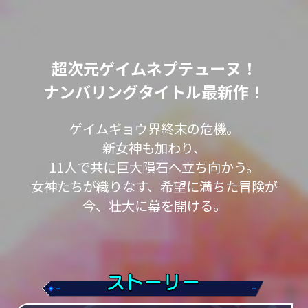
超次元ゲイムネプテューヌ！
ナンバリングタイトル最新作！
ゲイムギョウ界終末の危機。
新女神も加わり、
11人で共に巨大隕石へ立ち向かう。
女神たちが織りなす、希望に満ちた冒険が
今、壮大に幕を開ける。