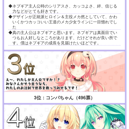
◆ネプギア主人公時のシリアスさ、カッコよさ、絆、信じる
力などがとても好きです。
◆デザインが正統派ヒロイン＆主役メカ然としていて、かわ
いくかつカッコいい王道のメカ少女ラインに一目惚れでし
た
◆真の主人公はネプギアと思います。ネプギアは真面目でい
つもお人好しなところがあります、だけどそれが良い所で
す。僕はネプギアの成長を見届けたいほどです。
3位：コンパちゃん（496票）