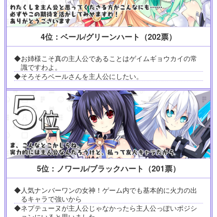
4位：ベール/グリーンハート（202票）
◆お姉様こそ真の主人公であることはゲイムギョウカイの常
識ですわよ。
◆そろそろベールさんを主人公にしたい。
5位：ノワール/ブラックハート（201票）
◆人気ナンバーワンの女神！ゲーム内でも基本的に火力の出
るキャラで強いから
◆ネプテューヌが主人公じゃなかったら主人公っぽいポジシ
ョンにいると思いました。