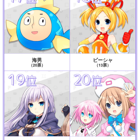
海男
ビーシャ
（20票）
（13票）
19
20
位
位