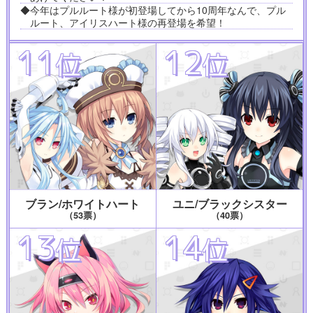
◆今年はプルルート様が初登場してから10周年なんで、プル
ルート、アイリスハート様の再登場を希望！
11
12
位
位
ブラン/ホワイトハート
ユニ/ブラックシスター
（53票）
（40票）
13
14
位
位