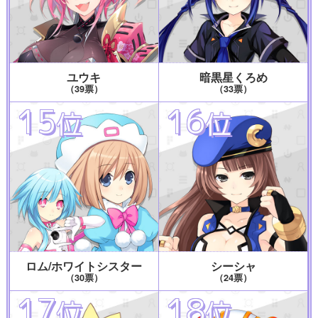
ユウキ
暗黒星くろめ
（39票）
（33票）
15
16
位
位
ロム/ホワイトシスター
シーシャ
（30票）
（24票）
17
18
位
位