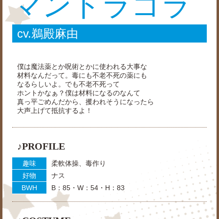
マンドラゴラ
cv.鵜殿麻由
僕は魔法薬とか呪術とかに使われる大事な
材料なんだって。毒にも不老不死の薬にも
なるらしいよ。でも不老不死って
ホントかなぁ？僕は材料になるのなんて
真っ平ごめんだから、攫われそうになったら
大声上げて抵抗するよ！
♪PROFILE
趣味
柔軟体操、毒作り
好物
ナス
BWH
B：85・W：54・H：83