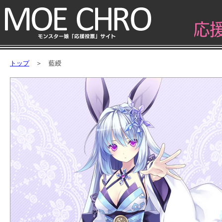
トップ
＞ 藍綬