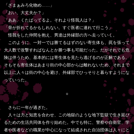
「ざまぁみろ化物め……」
「おい、大丈夫か？」
「ああ、くたばってるよ。それより怪我人は？」
「骨が折れてるかもしれない。すぐ医者に連れて行こう」
怪我をした仲間を抱え、男達は外縁部の方へ去っていく。
このように、一対一では勝てるはずのない寄生体も、罠を張って
大人数で攻撃すればなんとか勝つ事も可能だった。だがそれでも危
険は伴うため、基本的には寄生体を見たら逃げるのが正解である。
そもそも寄生体はあまり街の中心部からは離れないため、それまで
以上に人々は街の中心を避け、外縁部でひっそりと暮らすようにな
っていった。
○
さらに一年が過ぎた。
人々は力と知恵を合わせ、この地獄のような地下監獄で生き延び
るための生活共同体を作り始めた。中でも特に、警察や自衛官、学
者や医者などの職業が中心になって結成された自治団体は人々にと