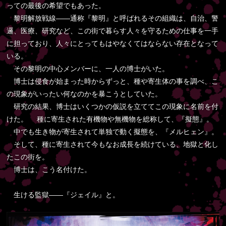
っての最後の希望でもあった。
黎明解放戦線――通称『黎明』と呼ばれるその組織は、自治、警
邏、医療、研究など、この街で暮らす人々を守るための仕事を一手
に担っており、人々にとってもはやなくてはならない存在となって
いる。
その黎明の中心メンバーに、一人の博士がいた。
博士は侵食が始まった時からずっと、種や寄生体の事を調べ、こ
の現象がいったい何なのかを暴こうとしていた。
研究の結果、博士はいくつかの仮説を立ててこの現象に名前を付
けた。 種に寄生された有機物や無機物を総称して、『擬態』。
中でも生き物が寄生されて単独で動く擬態を、『メルヒェン』。
そして、種に寄生されて今もなお成長を続けている、地獄と化し
たこの街を。
博士は、こう名付けた。
生ける監獄――『ジェイル』と。