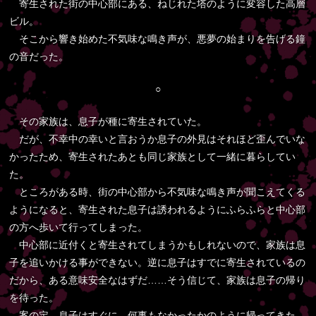
寄生された街の中心部にある、ねじれた塔のように変容した高層
ビル。
そこから響き始めた不気味な鳴き声が、悪夢の始まりを告げる鐘
の音だった。
○
その家族は、息子が種に寄生されていた。
だが、不幸中の幸いと言おうか息子の外見はそれほど歪んでいな
かったため、寄生されたあとも同じ家族として一緒に暮らしてい
た。
ところがある時、街の中心部から不気味な鳴き声が聞こえてくる
ようになると、寄生された息子は誘われるようにふらふらと中心部
の方へ歩いて行ってしまった。
中心部に近付くと寄生されてしまうかもしれないので、家族は息
子を追いかける事ができない。逆に息子はすでに寄生されているの
だから、ある意味安全なはずだ……そう信じて、家族は息子の帰り
を待った。
案の定、息子はすぐに、何事もなかったかのように帰ってきた。