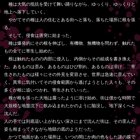
種は大気の抵抗を受けて舞い踊りながら、ゆっくり、ゆっくりと
地上へ落下していく。
やがてその種は人の住むとある街へと落ち、落ちた場所に根を張
る。
そして、侵食は唐突に始まった。
種は爆発的にその根を伸ばし、有機物、無機物を問わず、触れた
もの全てに寄生し始めた。
根は触れたものの内部に侵入し、内側からその組成を書き換え
た。あるものは歪み、あるものはひび割れ、あるものは溶け……寄
生されたものは様々にその外見を変容させ、世界は急速に歪んでい
く。異常に気付いてその侵食範囲から逃げようとした人々も、その
多くが根に追いつかれ、寄生されていった。
種が根を張った大地は腐ったように溶け始め、街は僅かな時間で
大規模な地盤沈下に飲み込まれたかのように陥没し、地下深くへと
沈んだ。
人の手では到底這い上がれない深さにまで沈んだ街は、その歪んだ
姿も相まってさながら地獄の底のようだった。
かつて地面があった場所は、いつの間にか肉の色をした謎の膜で