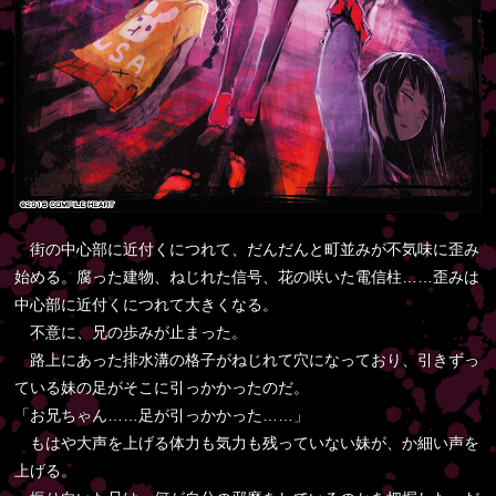
街の中心部に近付くにつれて、だんだんと町並みが不気味に歪み
始める。腐った建物、ねじれた信号、花の咲いた電信柱……歪みは
中心部に近付くにつれて大きくなる。
不意に、兄の歩みが止まった。
路上にあった排水溝の格子がねじれて穴になっており、引きずっ
ている妹の足がそこに引っかかったのだ。
「お兄ちゃん……足が引っかかった……」
もはや大声を上げる体力も気力も残っていない妹が、か細い声を
上げる。