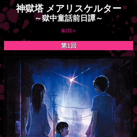
神獄塔 メアリスケルター
～獄中童話前日譚～
第2回≫
第1回