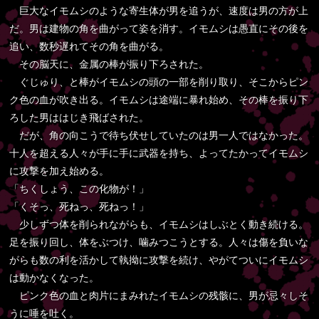
巨大なイモムシのような寄生体が男を追うが、速度は男の方が上
だ。男は建物の角を曲がって姿を消す。イモムシは愚直にその後を
追い、数秒遅れてその角を曲がる。
その脳天に、金属の棒が振り下ろされた。
ぐじゅり、と棒がイモムシの頭の一部を削り取り、そこからピン
ク色の血が吹き出る。イモムシは途端に暴れ始め、その棒を振り下
ろした男ははじき飛ばされた。
だが、角の向こうで待ち伏せしていたのは男一人ではなかった。
十人を超える人々が手に手に武器を持ち、よってたかってイモムシ
に攻撃を加え始める。
「ちくしょう、この化物が！」
「くそっ、死ねっ、死ねっ！」
少しずつ体を削られながらも、イモムシはしぶとく動き続ける。
足を振り回し、体をぶつけ、噛みつこうとする。人々は傷を負いな
がらも数の利を活かして執拗に攻撃を続け、やがてついにイモムシ
は動かなくなった。
ピンク色の血と肉片にまみれたイモムシの残骸に、男が忌々しそ
うに唾を吐く。