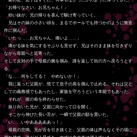
「お帰りなさい、お兄ちゃん！」
幼い妹が、兄の帰りを喜んで駆け寄っていく。
兄はその妹の小さい頭を、まるでボールでも持つかのように無造
作に掴んだ。
「いたっ……お兄ちゃん、痛いよ……」
痛がる妹を気にするそぶりも見せず、兄はそのまま妹を引きずり
ながら母親へと近寄った。
そして反対の手で母親の腕を掴み、踵を返して街の方へ戻ろうとす
る。
「な……何をしてる！ やめないか！」
我に返った父親が、慌てて息子の肩を掴んで止める。それは父と
しての義務感でもあったし、家族を守ろうという本能でもあった。
それが、彼の命を終わらせた。
振り向いた兄が、父親に向かって口を開く。
そこから伸びた長い舌が、一瞬で父親の額を貫いた。
「い……いやあああああっ！」
母親の悲鳴。兄が舌を引き抜くと、父親の体は声もなくその場に