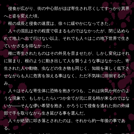
侵食が広がり、街の中心部がほぼ寄生され尽くしてすっかり異界
へと姿を変えた頃。
根の成長と侵食の速度は、徐々に緩やかになってきた。
人々の混乱はその程度で収まるものではなかったが、閉じ込めら
れて地上へ出て行けない以上、それでも人々はこの地下世界で生き
ていかざるを得なかった。
種に寄生されたものはその外見を歪ませたが、しかし変化はそれ
に留まり、根のように動き出して人を襲うような事はなかった。寄
生された人や動物、虫などの生き物も同じく、知能を著しく低下さ
せながらも人に危害を加える事はなく、ただ不気味に徘徊するの
み。
人々はそんな寄生体に恐怖を抱きつつも、これは病気か何かのよ
うな現象で、もしかしたらいつか全てが元に戻る時が来るのではな
いか――そんな儚い希望を抱き、かろうじて侵食を逃れた街の外縁
部で手を取りながら生き延びる事を選んだ。
人々が絶望に叩き落とされたのは、それから約一年後の事であ
る。