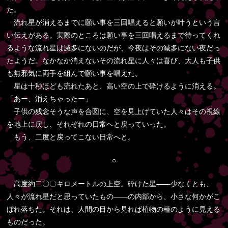
た。
流れ星が消えるまでに願い事を三回唱えると願いが叶うという言
い伝えがある。実際のところは願い事を三回唱えるまで待ってくれ
るような流れ星は滅多にないのだが、今夜はその滅多にない夜だっ
たようだ。なかなか消えないその流れ星に人々は喜び、大人も子供
も無邪気に両手を組んで願い事を唱えた。
星は十秒ほども流れたあと、高い空の上で砕けるように消える。
「あー、消えちゃったー」
子供の残念そうな声を合図に、空を見上げていた人々はその視線
を地上に戻し、それぞれの日常へと戻っていった。
もう、二度と戻ってこない日常へと。
○
高度約二〇〇キロメートルの上空。砕けた星――少なくとも、
人々が流れ星だと思っていたもの――の内部から、小さな何かがこ
ぼれ落ちた。それは、人間の目から見れば植物の種のように見える
ものだった。