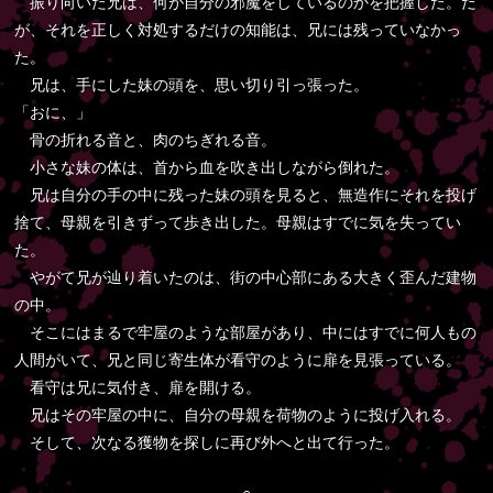
振り向いた兄は、何が自分の邪魔をしているのかを把握した。だ
が、それを正しく対処するだけの知能は、兄には残っていなかっ
た。
兄は、手にした妹の頭を、思い切り引っ張った。
「おに、」
骨の折れる音と、肉のちぎれる音。
小さな妹の体は、首から血を吹き出しながら倒れた。
兄は自分の手の中に残った妹の頭を見ると、無造作にそれを投げ
捨て、母親を引きずって歩き出した。母親はすでに気を失ってい
た。
やがて兄が辿り着いたのは、街の中心部にある大きく歪んだ建物
の中。
そこにはまるで牢屋のような部屋があり、中にはすでに何人もの
人間がいて、兄と同じ寄生体が看守のように扉を見張っている。
看守は兄に気付き、扉を開ける。
兄はその牢屋の中に、自分の母親を荷物のように投げ入れる。
そして、次なる獲物を探しに再び外へと出て行った。