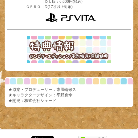
・キャラクター：
立ち絵切り替え
|
ＤＬ版：6,600円(税込)
・ギャラリー：
ＣＥＲＯ
1枚
|
D(17才以上対象)
・システム：
モード紹介（スペクタクル対談）
★2017.03.31
・スペシャル：
キャンペーン第3弾
、
キャストコメント
★2017.03.24
・寮の紹介：
寮生の日記（エリ）
・ギャラリー：
2枚
・システム：
アクションについて（ポーズメニュー ）
・スペシャル：
アイコン
★2017.03.17
・寮の紹介：
寮生の日記（ミサ）
・ギャラリー：
1枚
・システム：
アクションについて（フックショット、ワープゲート）
・スペシャル：
アイコン
★原案・プロデューサー：東風輪敬久
★2017.03.10
★キャラクターデザイン：平野克幸
・寮の紹介：
寮生の日記（キラ）
★開発：株式会社シェード
・ギャラリー：
1枚
・システム：
アクションについて（ピクシーポーズ、銃の強化）
・スペシャル：
実機プレイムービー 後編
★2017.03.03
・寮の紹介：
寮生の日記（ミナミ）
・ギャラリー：
1枚