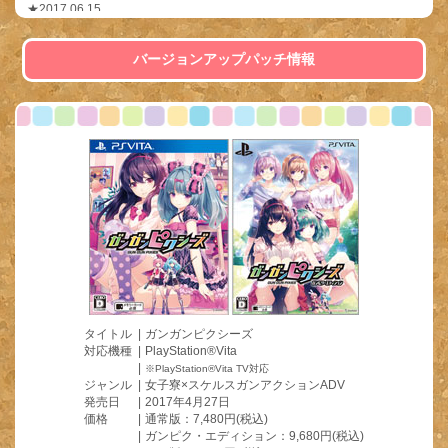
★2017.06.15
・製品情報：
パッチ情報
★2017.06.05
バージョンアップパッチ情報
・製品情報：
DLC情報
、
パッチ情報
★2017.05.26
・スペシャル：
カウントダウンバックナンバー
・製品情報：
DLC情報
★2017.05.12
・製品情報：
DLC情報
、
パッチ情報
★2017.04.27
・
本日発売！
・製品情報：
DLC情報
★2017.04.14
・
トップ：発売カウントダウン開始！
・スペシャル：
壁紙
★2017.04.14
タイトル
|
ガンガンピクシーズ
・ギャラリー：
84枚
対応機種
|
PlayStation®Vita
・スペシャル：
キャストコメント
|
※PlayStation®Vita TV対応
ジャンル
|
女子寮×スケルスガンアクションADV
★2017.04.13
発売日
|
2017年4月27日
・
発売記念抽選会のお知らせ
価格
|
通常版：7,480円(税込)
★2017.04.07
|
ガンピク・エディション：9,680円(税込)