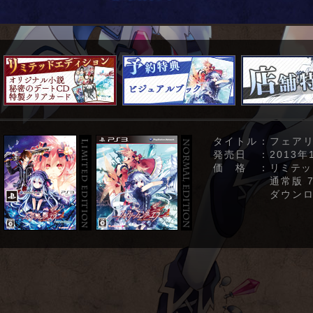
タイトル
：フェアリ
発売日
：2013年
価 格
：
リミテッド
通常版 7,
ダウンロー